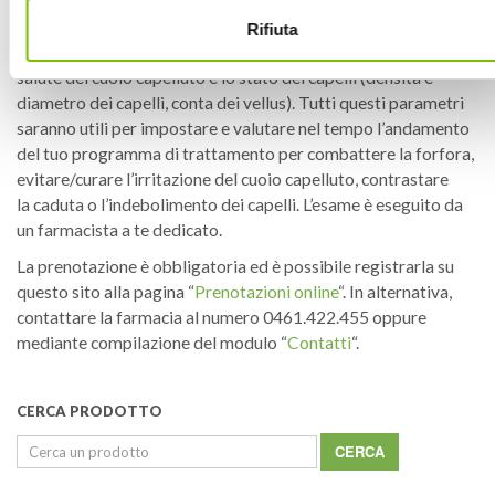
esame diversi parametri (pH, Sebo, idratazione…) misurati con
le sonde disponibili. Inoltre, grazie ad una microcamera ad alta
Rifiuta
risoluzione sarà possibile scattare fotografie per valutare la
salute del cuoio capelluto e lo stato dei capelli (densità e
diametro dei capelli, conta dei vellus). Tutti questi parametri
saranno utili per impostare e valutare nel tempo l’andamento
del tuo programma di trattamento per combattere la forfora,
evitare/curare l’irritazione del cuoio capelluto, contrastare
la caduta o l’indebolimento dei capelli. L’esame è eseguito da
un farmacista a te dedicato.
La prenotazione è obbligatoria ed è possibile registrarla su
questo sito alla pagina “
Prenotazioni online
“. In alternativa,
contattare la farmacia al numero 0461.422.455 oppure
mediante compilazione del modulo “
Contatti
“.
CERCA PRODOTTO
Cerca: