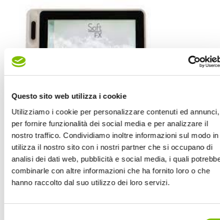
Questo sito web utilizza i cookie
Utilizziamo i cookie per personalizzare contenuti ed annunci,
per fornire funzionalità dei social media e per analizzare il
nostro traffico. Condividiamo inoltre informazioni sul modo in
utilizza il nostro sito con i nostri partner che si occupano di
analisi dei dati web, pubblicità e social media, i quali potrebb
ESAME DELLA PELLE
combinarle con altre informazioni che ha fornito loro o che
Con la misurazione di diversi parametri è possibile valutare
hanno raccolto dal suo utilizzo dei loro servizi.
in modo oggettivo lo stato della pelle, il nostro organo
protettivo più importante. Infatti con le diverse sonde è
possibile misurare l’idratazione, la quantità di sebo, l’elasticità,
Selezione