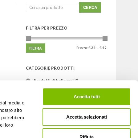
Cerca:
FILTRA PER PREZZO
FILTRA
Prezzo:
€ 34
—
€ 49
CATEGORIE PRODOTTI
Prodotti di bellezza
(3)
Prodotti sanitari
(1)
Accetta tutti
cial media e
nostro sito
Accetta selezionati
i potrebbero
ei loro
Rifiuta