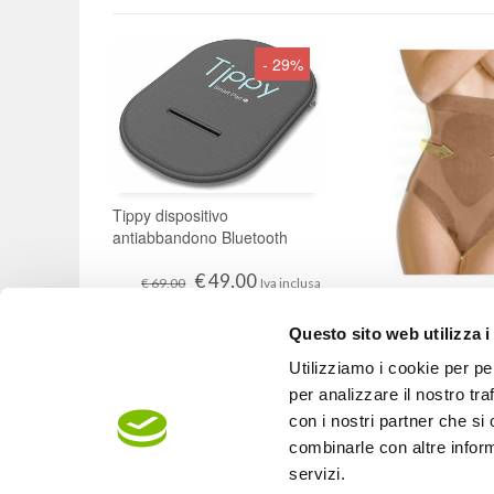
- 29%
Tippy dispositivo
ACQUISTA
antiabbandono Bluetooth
€ 49,00
€ 69,00
Iva inclusa
LYTESS Culotte gua
Questo sito web utilizza i
snellente € 34,90
SCEGLI
Utilizziamo i cookie per pe
€ 34,9
€ 50,30
per analizzare il nostro tra
con i nostri partner che si
combinarle con altre inform
servizi.