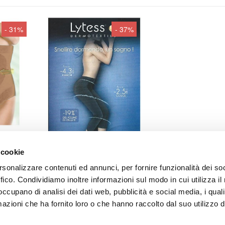
- 31%
- 37%
ina
 cookie
LYTESS Pigiama snellente €
rsonalizzare contenuti ed annunci, per fornire funzionalità dei so
0
34,90
Iva inclusa
ffico. Condividiamo inoltre informazioni sul modo in cui utilizza il 
SCEGLI
 occupano di analisi dei dati web, pubblicità e social media, i qual
€ 34,90
€ 54,90
Iva inclusa
azioni che ha fornito loro o che hanno raccolto dal suo utilizzo d